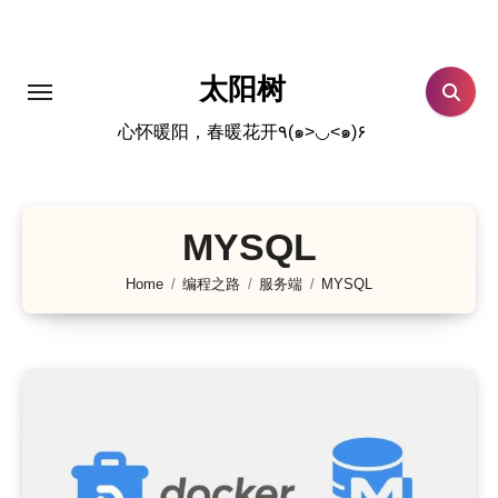
跳
转
到
太阳树
内
心怀暖阳，春暖花开٩(๑>◡<๑)۶
容
MYSQL
Home
编程之路
服务端
MYSQL