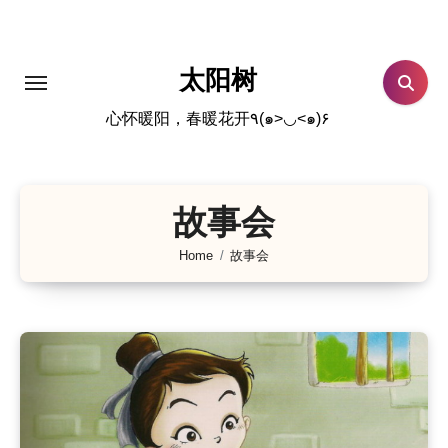
跳
转
到
太阳树
内
心怀暖阳，春暖花开٩(๑>◡<๑)۶
容
故事会
Home
故事会