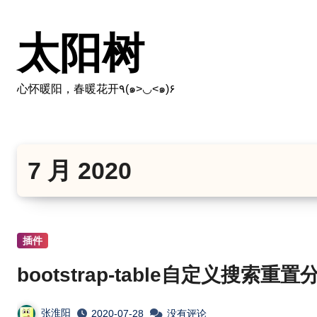
跳
转
太阳树
到
内
容
心怀暖阳，春暖花开٩(๑>◡<๑)۶
7 月 2020
插件
bootstrap-table自定义搜索重置
张淮阳
2020-07-28
没有评论