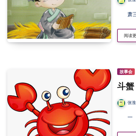
阅读
故事会
斗蟹
张