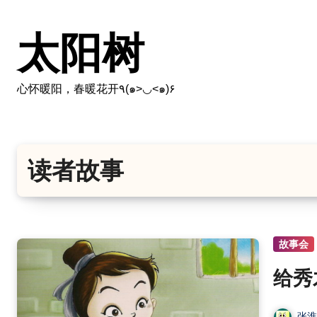
跳
转
太阳树
到
内
容
心怀暖阳，春暖花开٩(๑>◡<๑)۶
读者故事
故事会
给秀
张