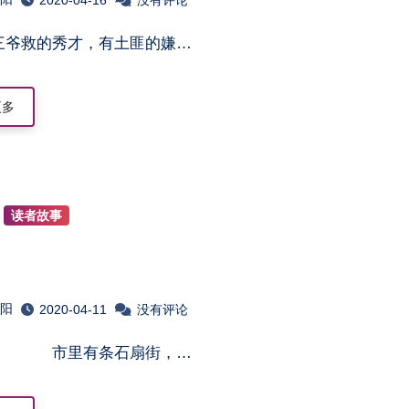
萧三爷救的秀才，有土匪的嫌…
更多
读者故事
淮阳
2020-04-11
没有评论
一 市里有条石扇街，…