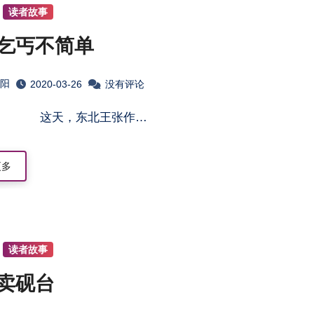
读者故事
乞丐不简单
淮阳
2020-03-26
没有评论
一 这天，东北王张作…
更多
读者故事
卖砚台