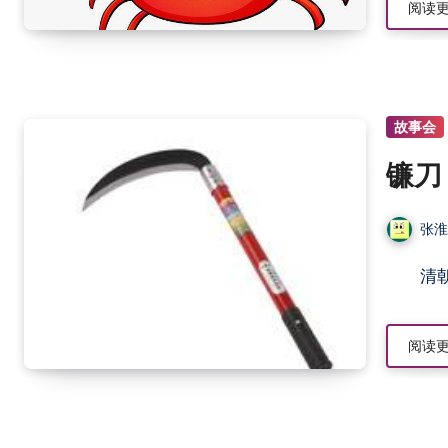
阅读
故事会
镰刀
张
阅读