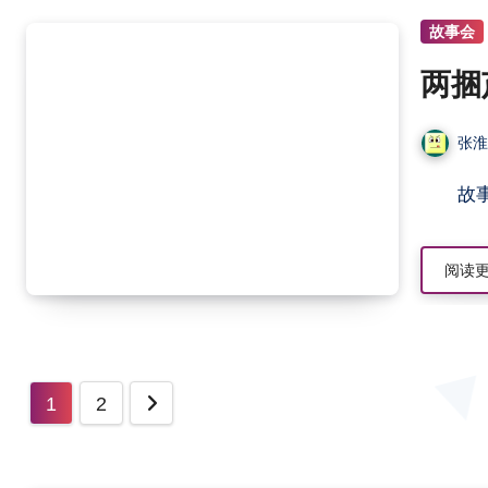
故事会
两捆
张
阅读
文
1
2
章