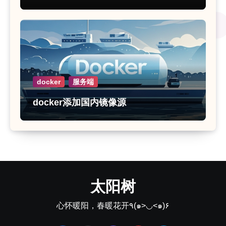
docker
服务端
docker添加国内镜像源
太阳树
心怀暖阳，春暖花开٩(๑>◡<๑)۶