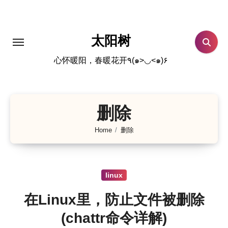
跳
转
到
太阳树
内
心怀暖阳，春暖花开٩(๑>◡<๑)۶
容
删除
Home
删除
linux
在Linux里，防止文件被删除
(chattr命令详解)