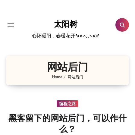
跳
转
到
太阳树
内
心怀暖阳，春暖花开٩(๑>◡<๑)۶
容
网站后门
Home
网站后门
编程之路
黑客留下的网站后门，可以作什
么？