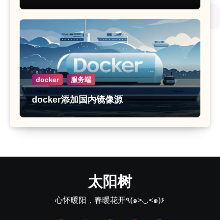
docker
服务端
docker添加国内镜像源
太阳树
心怀暖阳，春暖花开٩(๑>◡<๑)۶