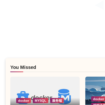
You Missed
docker
docker
MYSQL
服务端