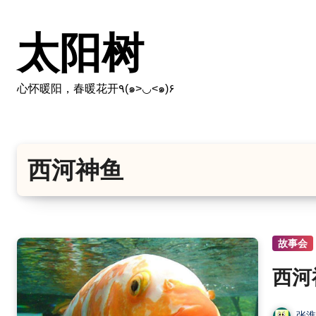
跳
转
太阳树
到
内
容
心怀暖阳，春暖花开٩(๑>◡<๑)۶
西河神鱼
故事会
西河
张