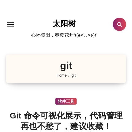
跳
转
到
太阳树
内
心怀暖阳，春暖花开٩(๑>◡<๑)۶
容
git
Home
git
软件工具
Git 命令可视化展示，代码管理
再也不愁了，建议收藏！