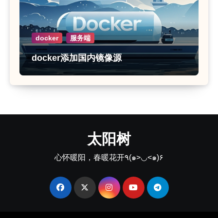
docker
服务端
docker添加国内镜像源
太阳树
心怀暖阳，春暖花开٩(๑>◡<๑)۶