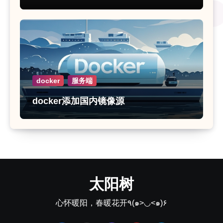
docker
服务端
docker添加国内镜像源
太阳树
心怀暖阳，春暖花开٩(๑>◡<๑)۶