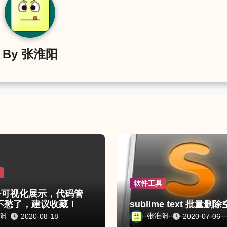
By
张淮阳
具
软件工具
命令可视化展示，代码管
不愁了，建议收藏！
sublime text 批量删
阳
张淮阳
2020-08-18
2020-07-06