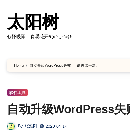
跳
转
太阳树
到
内
容
心怀暖阳，春暖花开٩(๑>◡<๑)۶
Home
自动升级WordPress失败 — 请再试一次。
软件工具
自动升级WordPress
By
张淮阳
2020-04-14