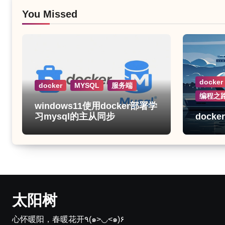
You Missed
docker
docker
MYSQL
服务端
编程之
windows11使用docker部署学
习mysql的主从同步
dock
太阳树
心怀暖阳，春暖花开٩(๑>◡<๑)۶