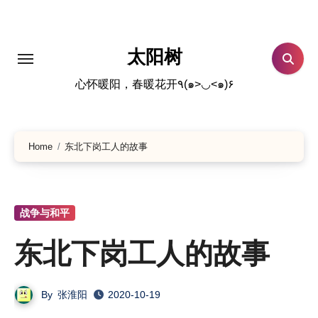
跳
转
到
太阳树
内
心怀暖阳，春暖花开٩(๑>◡<๑)۶
容
Home
东北下岗工人的故事
战争与和平
东北下岗工人的故事
By
张淮阳
2020-10-19