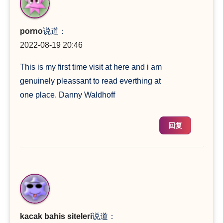
porno
说道：
2022-08-19 20:46
This is my first time visit at here and i am
genuinely pleassant to read everthing at
one place. Danny Waldhoff
回复
kacak bahis siteleri
说道：