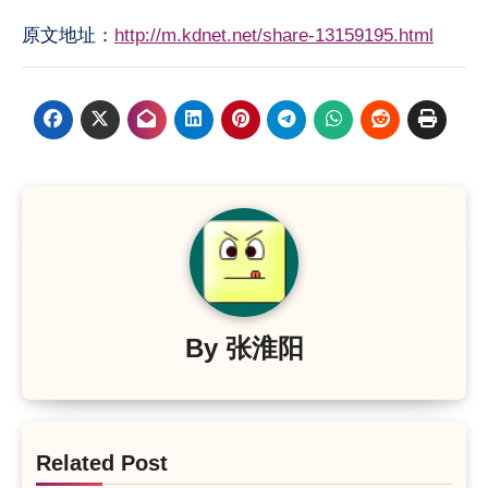
原文地址：
http://m.kdnet.net/share-13159195.html
By
张淮阳
Related Post