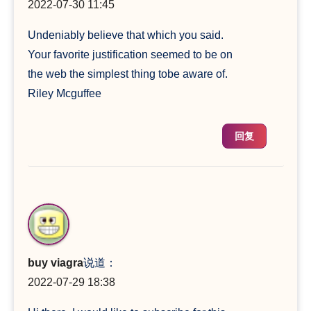
2022-07-30 11:45
Undeniably believe that which you said.
Your favorite justification seemed to be on
the web the simplest thing tobe aware of.
Riley Mcguffee
回复
buy viagra
说道：
2022-07-29 18:38