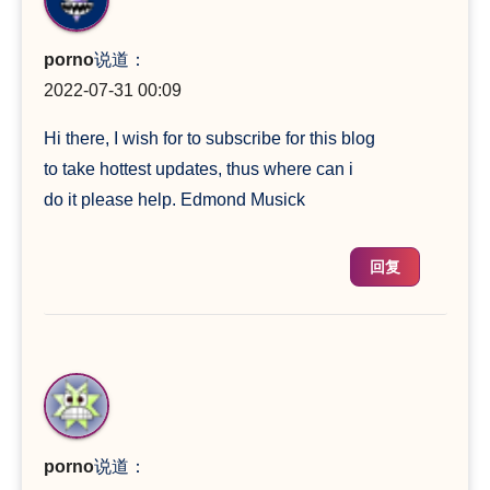
porno
说道：
2022-07-31 00:09
Hi there, I wish for to subscribe for this blog
to take hottest updates, thus where can i
do it please help. Edmond Musick
回复
porno
说道：