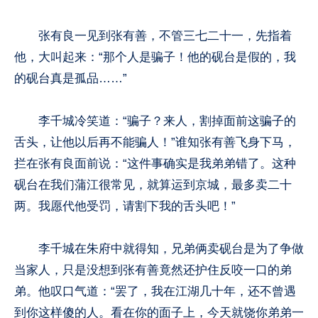
张有良一见到张有善，不管三七二十一，先指着
他，大叫起来：“那个人是骗子！他的砚台是假的，我
的砚台真是孤品……”
李千城冷笑道：“骗子？来人，割掉面前这骗子的
舌头，让他以后再不能骗人！”谁知张有善飞身下马，
拦在张有良面前说：“这件事确实是我弟弟错了。这种
砚台在我们蒲江很常见，就算运到京城，最多卖二十
两。我愿代他受罚，请割下我的舌头吧！”
李千城在朱府中就得知，兄弟俩卖砚台是为了争做
当家人，只是没想到张有善竟然还护住反咬一口的弟
弟。他叹口气道：“罢了，我在江湖几十年，还不曾遇
到你这样傻的人。看在你的面子上，今天就饶你弟弟一