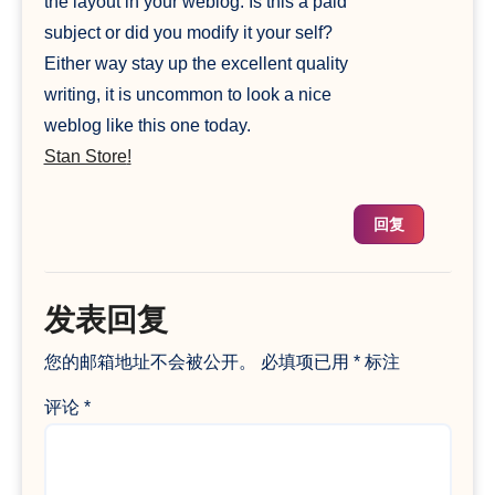
the layout in your weblog. Is this a paid
subject or did you modify it your self?
Either way stay up the excellent quality
writing, it is uncommon to look a nice
weblog like this one today.
Stan Store
!
回复
发表回复
您的邮箱地址不会被公开。
必填项已用
*
标注
评论
*