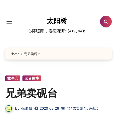
跳
转
到
太阳树
内
心怀暖阳，春暖花开٩(๑>◡<๑)۶
容
Home
兄弟卖砚台
故事会
读者故事
兄弟卖砚台
By
张淮阳
2020-03-26
#兄弟卖砚台
,
#砚台