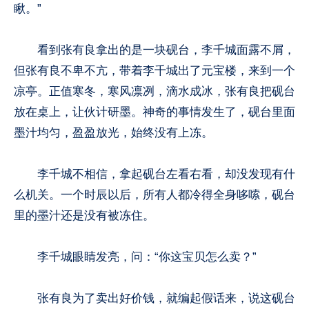
瞅。”
看到张有良拿出的是一块砚台，李千城面露不屑，
但张有良不卑不亢，带着李千城出了元宝楼，来到一个
凉亭。正值寒冬，寒风凛冽，滴水成冰，张有良把砚台
放在桌上，让伙计研墨。神奇的事情发生了，砚台里面
墨汁均匀，盈盈放光，始终没有上冻。
李千城不相信，拿起砚台左看右看，却没发现有什
么机关。一个时辰以后，所有人都冷得全身哆嗦，砚台
里的墨汁还是没有被冻住。
李千城眼睛发亮，问：“你这宝贝怎么卖？”
张有良为了卖出好价钱，就编起假话来，说这砚台