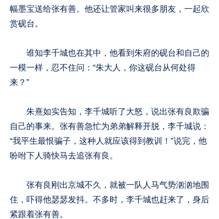
幅墨宝送给张有善。他还让管家叫来很多朋友，一起欣
赏砚台。
谁知李千城也在其中，他看到朱府的砚台和自己的
一模一样，忍不住问：“朱大人，你这砚台从何处得
来？”
朱熹如实告知，李千城听了大怒，说出张有良欺骗
自己的事来。张有善急忙为弟弟解释开脱，李千城说：
“我平生最恨骗子，这种人就应该得到教训！”说完，他
吩咐下人骑快马去追张有良。
张有良刚出京城不久，就被一队人马气势汹汹地围
住，吓得他瑟瑟发抖。不多时，李千城也赶来了，身后
紧跟着张有善。