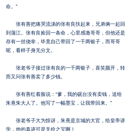
命。”
张有善把痛哭流涕的张有良扶起来，兄弟俩一起回
到蒲江。张有良捡回一条命，心里感激哥哥，但他还是
存有一丝侥幸，毕竟自己带回了一千两银子，而哥哥
呢，看样子身无分文。
张老爷子接过张有良的一千两银子，喜笑颜开，转
而又问张有善卖了多少钱。
张有善红着脸说：“爹，我的砚台没有卖钱，送给
朱熹朱大人了。他写了一幅墨宝，让我带回来。”
张老爷子大为惊讶，朱熹是京城的大官，给皇帝讲
学，他的真迹可是无价之宝啊！