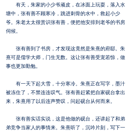
有天，朱家的小少爷顽皮，在冰面上玩耍，落入水
塘中，张有善不顾寒冷，跳进刺骨的水中，救起小少
爷。朱老太太很赏识张有善，便把他安排到老爷的书房
伺候。
张有善到了书房，才发现这竟然是朱熹的府邸。朱
熹可是儒学大师，门生无数。这让张有善受宠若惊，做
事也更加勤勉。
有一天下起大雪，十分寒冷。朱熹正在写字，墨汁
被冻住了，不禁连连叹气。张有善赶紧把自家砚台拿出
来，朱熹用了以后连声赞叹，问起砚台从何而来。
张有善实话实说，这是他做的砚台，还讲起了和弟
弟竞争当家人的事情来。朱熹听了，沉吟片刻，写下一