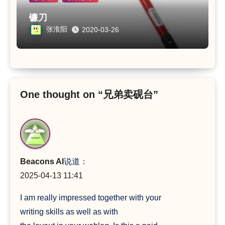
镰刀
张淮阳
2020-03-26
One thought on “兄弟卖砚台”
Beacons AI
说道：
2025-04-13 11:41
I am really impressed together with your
writing skills as well as with