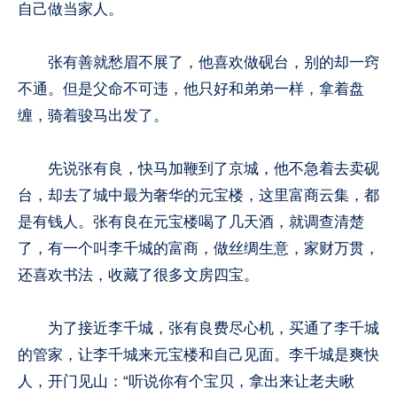
自己做当家人。
张有善就愁眉不展了，他喜欢做砚台，别的却一窍
不通。但是父命不可违，他只好和弟弟一样，拿着盘
缠，骑着骏马出发了。
先说张有良，快马加鞭到了京城，他不急着去卖砚
台，却去了城中最为奢华的元宝楼，这里富商云集，都
是有钱人。张有良在元宝楼喝了几天酒，就调查清楚
了，有一个叫李千城的富商，做丝绸生意，家财万贯，
还喜欢书法，收藏了很多文房四宝。
为了接近李千城，张有良费尽心机，买通了李千城
的管家，让李千城来元宝楼和自己见面。李千城是爽快
人，开门见山：“听说你有个宝贝，拿出来让老夫瞅